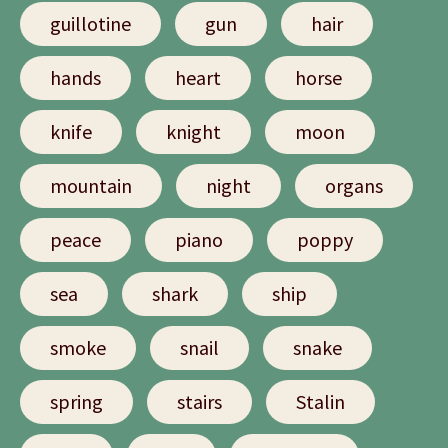
guillotine
gun
hair
hands
heart
horse
knife
knight
moon
mountain
night
organs
peace
piano
poppy
sea
shark
ship
smoke
snail
snake
spring
stairs
Stalin