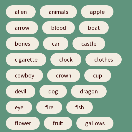
alien
animals
apple
arrow
blood
boat
bones
car
castle
cigarette
clock
clothes
cowboy
crown
cup
devil
dog
dragon
eye
fire
fish
flower
fruit
gallows